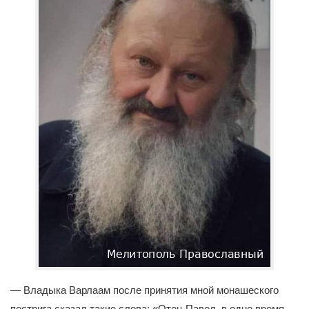
— Владыка Варлаам после принятия мной монашеского
пострига сказал такие слова: «Отец Павел, в одно время