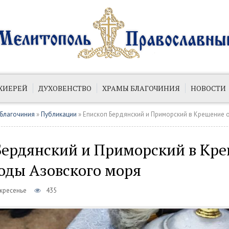
ХИЕРЕЙ
ДУХОВЕНСТВО
ХРАМЫ БЛАГОЧИНИЯ
НОВОСТИ
ИЙ
ПУБЛИКАЦИИ
 Благочиния
»
Публикации
» Епископ Бердянский и Приморский в Крещение освяти
Бердянский и Приморский в Кр
оды Азовского моря
скресенье
435