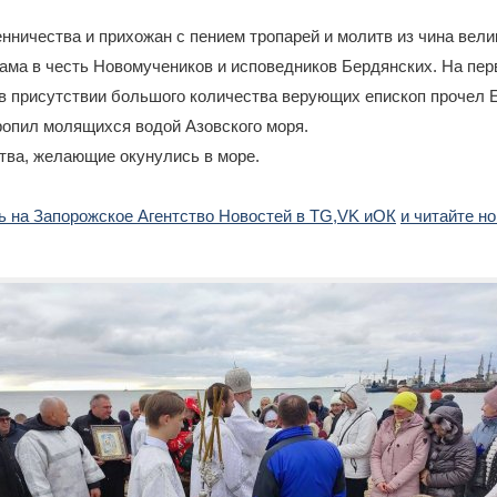
ничества и прихожан с пением тропарей и молитв из чина вели
ама в честь Новомучеников и исповедников Бердянских. На пер
в присутствии большого количества верующих епископ прочел 
кропил молящихся водой Азовского моря.
тва, желающие окунулись в море.
 на Запорожское Агентство Новостей в TG,
VK и
ОК
и читайте н