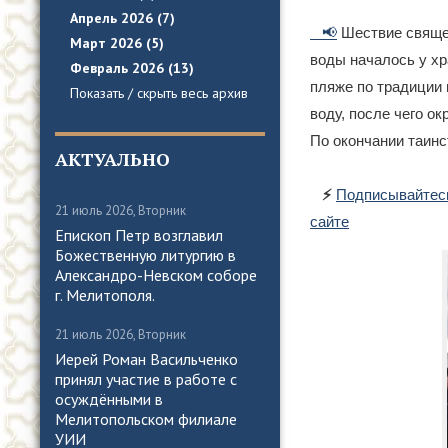
Апрель 2026 (7)
📢
Шествие священ
Март 2026 (5)
воды началось у хр
Февраль 2026 (13)
пляже по традиции 
Показать / скрыть весь архив
воду, после чего о
По окончании таинс
АКТУАЛЬНО
⚡️
Подписывайтесь
21 июль 2026, Вторник
сайте
Епископ Петр возглавил
Божественную литургию в
Александро-Невском соборе
г. Мелитополя.
21 июль 2026, Вторник
Иерей Роман Васильченко
принял участие в работе с
осуждёнными в
Мелитопольском филиале
УИИ