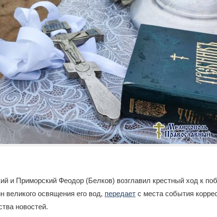
ий и Приморский Феодор (Белков) возглавил крестный ход к по
н великого освящения его вод,
передает
с места события корре
ства новостей.