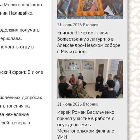
ка Мелитопольского
инии Наливайко.
21 июль 2026, Вторник
родолжил получать
Епископ Петр возглавил
Божественную литургию в
Берислава.
Александро-Невском соборе
помогать отцу в
г. Мелитополя.
нский фронт. В июле
численных допросах
21 июль 2026, Вторник
ть гонения на
Иерей Роман Васильченко
 за нежелание
принял участие в работе с
рей, теперь в
осуждёнными в
Мелитопольском филиале
УИИ