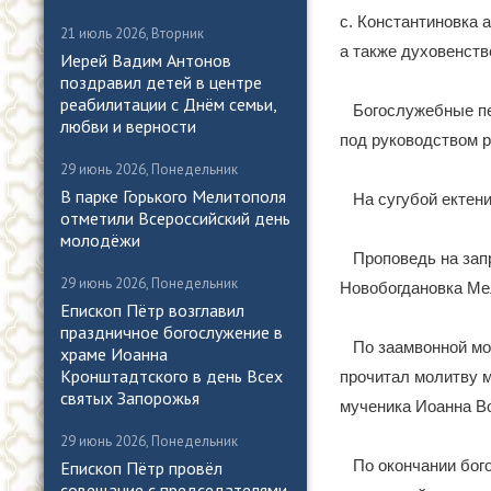
с. Константиновка 
21 июль 2026, Вторник
а также духовенств
Иерей Вадим Антонов
поздравил детей в центре
реабилитации с Днём семьи,
Богослужебные пе
любви и верности
под руководством 
29 июнь 2026, Понедельник
В парке Горького Мелитополя
На сугубой ектен
отметили Всероссийский день
молодёжи
Проповедь на зап
29 июнь 2026, Понедельник
Новобогдановка Мел
Епископ Пётр возглавил
праздничное богослужение в
По заамвонной мо
храме Иоанна
Кронштадтского в день Всех
прочитал молитву м
святых Запорожья
мученика Иоанна В
29 июнь 2026, Понедельник
По окончании бог
Епископ Пётр провёл
совещание с председателями