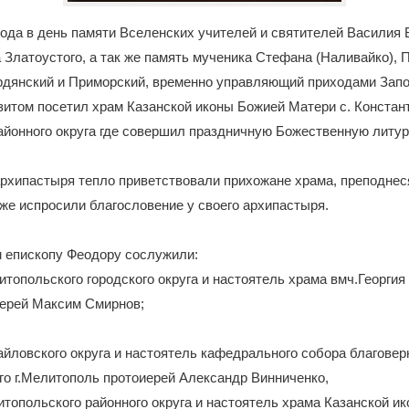
года в день памяти Вселенских учителей и святителей Василия В
 Златоустого, а так же память мученика Стефана (Наливайко)
рдянский и Приморский, временно управляющий приходами Запо
итом посетил храм Казанской иконы Божией Матери с. Констан
айонного округа где совершил праздничную Божественную литур
архипастыря тепло приветствовали прихожане храма, преподне
к же испросили благословение у своего архипастыря.
 епископу Феодору сослужили:
топольского городского округа и настоятель храма вмч.Георгия
ерей Максим Смирнов;
йловского округа и настоятель кафедрального собора благовер
о г.Мелитополь протоиерей Александр Винниченко,
топольского районного округа и настоятель храма Казанской и