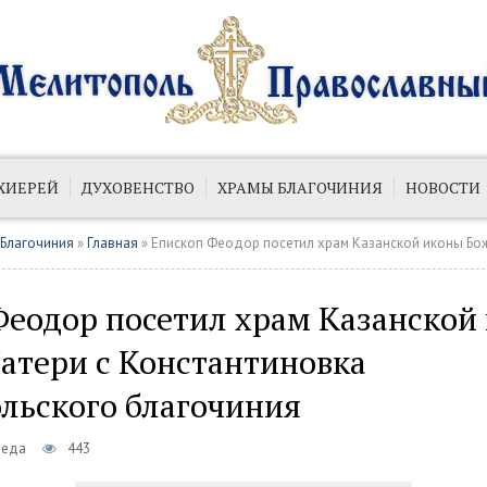
ХИЕРЕЙ
ДУХОВЕНСТВО
ХРАМЫ БЛАГОЧИНИЯ
НОВОСТИ
ИЙ
ПУБЛИКАЦИИ
 Благочиния
»
Главная
» Епископ Феодор посетил храм Казанской иконы Божией Матери с Константинов
Феодор посетил храм Казанской
атери с Константиновка
льского благочиния
реда
443