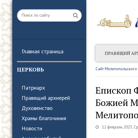
Главная страница
ПРАВЯЩИЙ АР
АНОНСЫ СОБЫТ
ЦЕРКОВЬ
Сайт Мелитопольского
Епископ 
Патриарх
Правящий архиерей
Божией М
Духовенство
Мелитопо
Храмы благочиния
12 февраль 2025, С
Новости