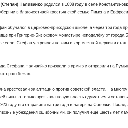
(Степан) Наливайко
родился в 1898 году в селе Константинов
убернии в благочестивой крестьянской семье Пимена и Евфрос
фан обучался в церковно-приходской школе, а через три года п
ище при Григорие-Бизюковом монастыре неподалёку от города 
е село, Стефан устроился певчим в хор местной церкви и стал 
ода Стефана Наливайко призвали в армию и отправили на Румы
 которого бежал.
ана арестовали за агитацию против советской власти. На много
оей вины, а только призывал новую власть одуматься и останови
923 году его отправили на три года в лагерь на Соловки. После,
гиозные убеждения ошибочными, он получил ещё шесть лет лаге