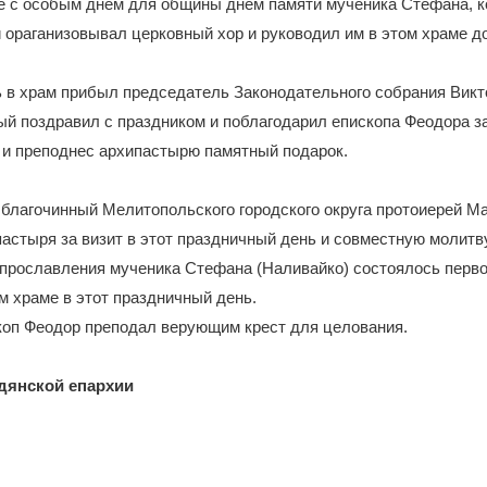
же с особым днем для общины днем памяти мученика Стефана, к
и ораганизовывал церковный хор и руководил им в этом храме д
нь в храм прибыл председатель Законодательного собрания Вик
й поздравил с праздником и поблагодарил епископа Феодора з
 и преподнес архипастырю памятный подарок.
 благочинный Мелитопольского городского округа протоиерей 
астыря за визит в этот праздничный день и совместную молитву,
 прославления мученика Стефана (Наливайко) состоялось перв
м храме в этот праздничный день.
коп Феодор преподал верующим крест для целования.
дянской епархии