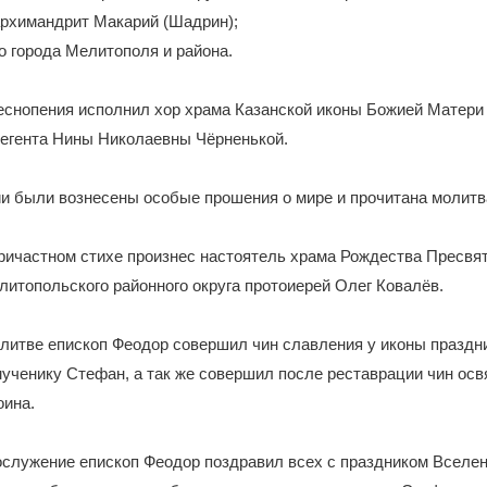
архимандрит Макарий (Шадрин);
о города Мелитополя и района.
снопения исполнил хор храма Казанской иконы Божией Матери 
регента Нины Николаевны Чёрненькой.
ии были вознесены особые прошения о мире и прочитана молитв
ричастном стихе произнес настоятель храма Рождества Пресвят
итопольского районного округа протоиерей Олег Ковалёв.
литве епископ Феодор совершил чин славления у иконы праздник
ученику Стефан, а так же совершил после реставрации чин ос
оина.
ослужение епископ Феодор поздравил всех с праздником Вселен