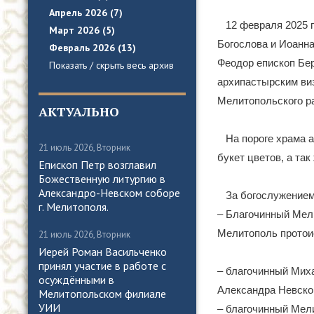
Апрель 2026 (7)
12 февраля 2025 
Март 2026 (5)
Богослова и Иоанна
Февраль 2026 (13)
Феодор епископ Бе
Показать / скрыть весь архив
архипастырским виз
Мелитопольского р
АКТУАЛЬНО
На пороге храма 
21 июль 2026, Вторник
букет цветов, а та
Епископ Петр возглавил
Божественную литургию в
Александро-Невском соборе
За богослужением
г. Мелитополя.
– Благочинный Мели
Мелитополь протои
21 июль 2026, Вторник
Иерей Роман Васильченко
принял участие в работе с
– благочинный Миха
осуждёнными в
Александра Невског
Мелитопольском филиале
УИИ
– благочинный Мели