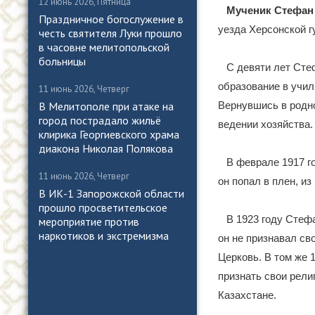
12 июнь 2026, Пятница
Мученик Стефан 
Праздничное богослужение в
уезда Херсонской г
честь святителя Луки прошло
в часовне мелитопольской
больницы
С девяти лет Сте
образование в учил
11 июнь 2026, Четверг
Вернувшись в родно
В Мелитополе при атаке на
город пострадало жильё
ведении хозяйства.
клирика Георгиевского храма
диакона Николая Полякова
В феврале 1917 г
11 июнь 2026, Четверг
он попал в плен, из
В ИК-1 Запорожской области
прошло просветительское
В 1923 году Стеф
мероприятие против
наркотиков и экстремизма
он не признавал св
Церковь. В том же 1
признать свои рели
Казахстане.