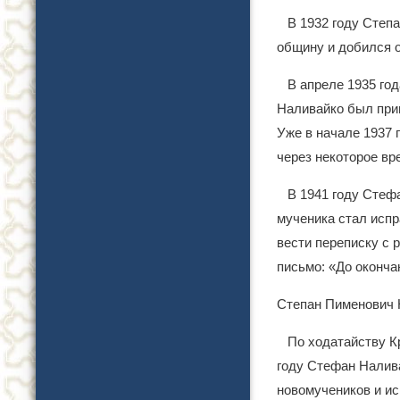
В 1932 году Степ
общину и добился о
В апреле 1935 го
Наливайко был приг
Уже в начале 1937 
через некоторое вр
В 1941 году Стеф
мученика стал испр
вести переписку с 
письмо: «До оконча
Степан Пименович Н
По ходатайству К
году Стефан Налив
новомучеников и и