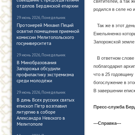
святителей, а так 
отделов Бердянской епархии
родился в селе но 
29 июнь 2026, Понедельник
Протоиерей Михаил Пеций
Так же в этот де
освятил помещения приемной
Емельяненко которы
комиссии Мелитопольского
Запорожской земле
госуниверситета
29 июнь 2026, Понедельник
В ответном слове
В Минобразования
поблагодарил архип
Запорожья обсудили
профилактику экстремизма
что в 25 годовщину
среди молодёжи
богослужение в это
В завершении епис
29 июнь 2026, Понедельник
В день Всех русских святых
епископ Петр возглавил
Пресс-служба Бер
литургию в соборе
Александра Невского в
---Справка---
Мелитополе