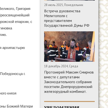
28 июль 2025, Понедельник
еликого, Григория
Встреча духовенства
, Преосвященейший
Мелитополя с
представителем
рожской епархии, с
Государственной Думы РФ
тиновка
гию.
ся архипастырю
18 декабрь 2024, Среда
Протоиерей Максим Смирнов
 Победоносца г.
вместе с депутатами
Законодательного собрания
посетили Днепрорудненский
железорудный комбинат.
ного князя
коны Божией Матери
УВЕДОМЛЕНИЯ