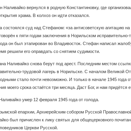
ан Наливайко вернулся в родную Константиновку, где организов
ткрытия храма. В колхоз он идти отказался.
да состоялся суд над Стефаном: «за антисоветскую агитацию на
оворён к пяти годам заключения в Норильском исправительно-т
года он был этапирован во Владивосток. Стефан написал жалобу
емя решили его оправдать со снятием судимости.
ана Наливайко снова берут под арест. Последним местом ссыл
авительно-трудовой лагерь в Норильске. С началом Великой О
родными стало почти невозможно. И только в начале 1945 года 
ния моего срока остаётся три месяца. Даст Бог, и нам придётся 
аливайко умер 12 февраля 1945 года от голода.
рымской епархии, Архиерейским собором Русской Православной
айко был причислен к лику святых для общецерковного почитан
споведников Церкви Русской.