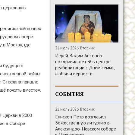
ал церковную
 религиозной почве»
рудовом лагере.
 в Москву, где
21 июль 2026, Вторник
Иерей Вадим Антонов
поздравил детей в центре
ки будущего
реабилитации с Днём семьи,
любви и верности
течественной войны
от Стефана пришло
ещё пожить вместе».
СОБЫТИЯ
21 июль 2026, Вторник
 Церкви в 2000
Епископ Петр возглавил
Божественную литургию в
ия в Соборе
Александро-Невском соборе
г. Мелитополя.