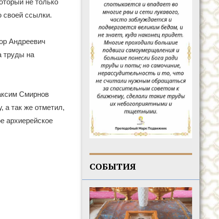
оторый не только
о своей ссылки.
тор Андреевич
а труды на
Максим Смирнов
 а так же отметил,
ое архиерейское
СОБЫТИЯ