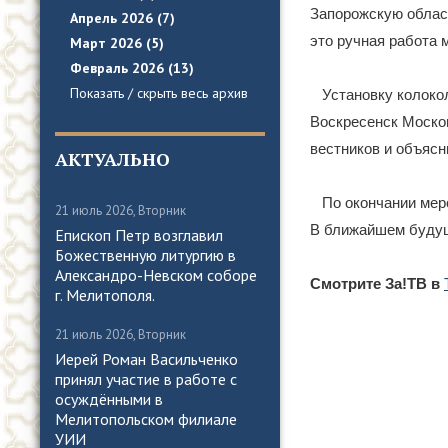
Запорожскую облас
Апрель 2026 (7)
это ручная работа 
Март 2026 (5)
Февраль 2026 (13)
Показать / скрыть весь архив
Установку колоко
Воскресенск Моско
вестников и объясн
АКТУАЛЬНО
По окончании мер
21 июль 2026, Вторник
В ближайшем будуще
Епископ Петр возглавил
Божественную литургию в
Александро-Невском соборе
️Смотрите За!ТВ в
г. Мелитополя.
21 июль 2026, Вторник
Иерей Роман Васильченко
принял участие в работе с
осуждёнными в
Мелитопольском филиале
УИИ