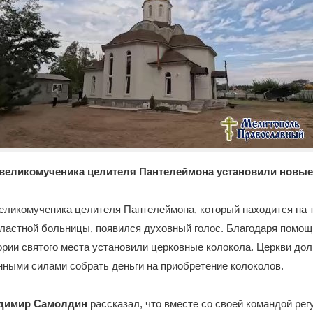
 великомученика целителя Пантелеймона установили новые
великомученика целителя Пантелеймона, который находится на 
ластной больницы, появился духовный голос. Благодаря помо
ории святого места установили церковные колокола. Церкви дол
ными силами собрать деньги на приобретение колоколов.
димир Самолдин
рассказал, что вместе со своей командой ре