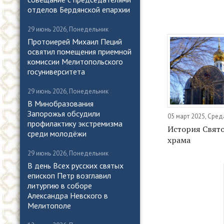
отделов Бердянской епархии
29 июнь 2026, Понедельник
Протоиерей Михаил Пеций
освятил помещения приемной
комиссии Мелитопольского
госуниверситета
29 июнь 2026, Понедельник
В Минобразования
Запорожья обсудили
05 март 2025, Сред
профилактику экстремизма
История Свят
среди молодёжи
храма
29 июнь 2026, Понедельник
В день Всех русских святых
епископ Петр возглавил
литургию в соборе
Александра Невского в
Мелитополе