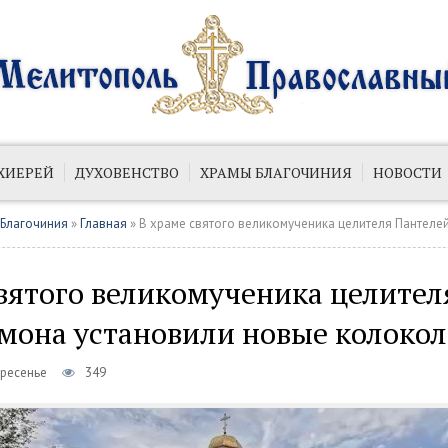
ХИЕРЕЙ
ДУХОВЕНСТВО
ХРАМЫ БЛАГОЧИНИЯ
НОВОСТИ
ИЙ
ПУБЛИКАЦИИ
 Благочиния
»
Главная
» В храме святого великомученика целителя Пантелеймона уст
вятого великомученика целител
мона установили новые колокол
кресенье
349