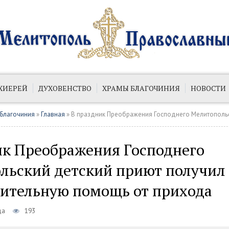
ХИЕРЕЙ
ДУХОВЕНСТВО
ХРАМЫ БЛАГОЧИНИЯ
НОВОСТИ
ИЙ
ПУБЛИКАЦИИ
 Благочиния
»
Главная
» В праздник Преображения Господнего Мелитопольский детский приют получил благ
ик Преображения Господнего
льский детский приют получил
рительную помощь от прихода
да
193