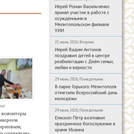
Иерей Роман Васильченко
принял участие в работе с
осуждёнными в
Мелитопольском филиале
УИИ
21 июль 2026, Вторник
Иерей Вадим Антонов
поздравил детей в центре
реабилитации с Днём семьи,
любви и верности
29 июнь 2026, Понедельник
В парке Горького Мелитополя
отметили Всероссийский день
молодёжи
ица
29 июнь 2026, Понедельник
 волонтеры
Епископ Пётр возглавил
оиереем
праздничное богослужение в
ирновым,
храме Иоанна
тр социально-