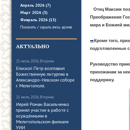
Апрель 2026 (7)
Отец Максим поз
Март 2026 (5)
Преображения Гос
Февраль 2026 (13)
мира и Божией ми
Показать / скрыть весь архив
➡️
Кроме того, при
АКТУАЛЬНО
подготовленные с
21 июль 2026, Вторник
Руководство прию
Епископ Петр возглавил
прихожанам за неи
Божественную литургию в
Александро-Невском соборе
поддержку.
г. Мелитополя.
21 июль 2026, Вторник
Иерей Роман Васильченко
принял участие в работе с
осуждёнными в
Мелитопольском филиале
УИИ