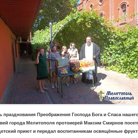
ень празднования Преображения Господа Бога и Спаса нашего
вей города Мелитополя протоиерей Максим Смирнов посет
етский приют и передал воспитанникам освящённые фрукт