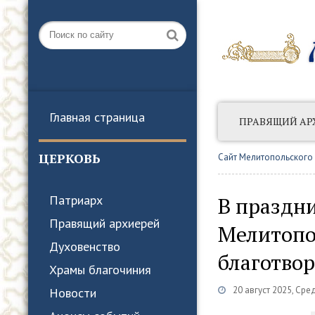
Главная страница
ПРАВЯЩИЙ АР
АНОНСЫ СОБЫТ
ЦЕРКОВЬ
Сайт Мелитопольского
В праздн
Патриарх
Правящий архиерей
Мелитопо
Духовенство
благотво
Храмы благочиния
20 август 2025, Сре
Новости