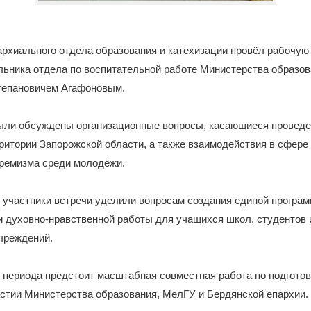
рхиального отдела образования и катехизации провёл рабочую 
льника отдела по воспитательной работе Министерства образо
тепановичем Агафоновым.
были обсуждены организационные вопросы, касающиеся провед
ритории Запорожской области, а также взаимодействия в сфере
тремизма среди молодёжи.
 участники встречи уделили вопросам создания единой програ
и духовно-нравственной работы для учащихся школ, студентов 
чреждений.
о периода предстоит масштабная совместная работа по подгото
стии Министерства образования, МелГУ и Бердянской епархии.