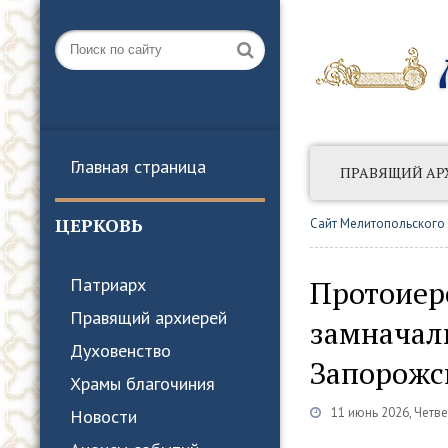
Главная страница
ПРАВЯЩИЙ АР
АНОНСЫ СОБЫТ
ЦЕРКОВЬ
Сайт Мелитопольского
Протоиер
Патриарх
Правящий архиерей
замначал
Духовенство
Запорожс
Храмы благочиния
11 июнь 2026, Четве
Новости