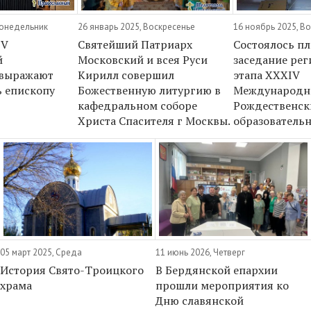
Понедельник
26 январь 2025, Воскресенье
16 ноябрь 2025, В
IV
Святейший Патриарх
Состоялось п
й
Московский и всея Руси
заседание ре
 выражают
Кирилл совершил
этапа XXXIV
ь епископу
Божественную литургию в
Международн
кафедральном соборе
Рождественск
Христа Спасителя г Москвы.
образователь
05 март 2025, Среда
11 июнь 2026, Четверг
История Свято-Троицкого
В Бердянской епархии
храма
прошли мероприятия ко
Дню славянской