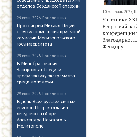
отделов Бердянской епархии
10 февраль 2025, 
29 июнь 2026, Понедельник
Участники XX
Протоиерей Михаил Пеций
Всероссийско
освятил помещения приемной
конференции
комиссии Мелитопольского
благодарност
госуниверситета
Феодору
29 июнь 2026, Понедельник
В Минобразования
Запорожья обсудили
профилактику экстремизма
среди молодёжи
29 июнь 2026, Понедельник
В день Всех русских святых
епископ Петр возглавил
литургию в соборе
Александра Невского в
Мелитополе