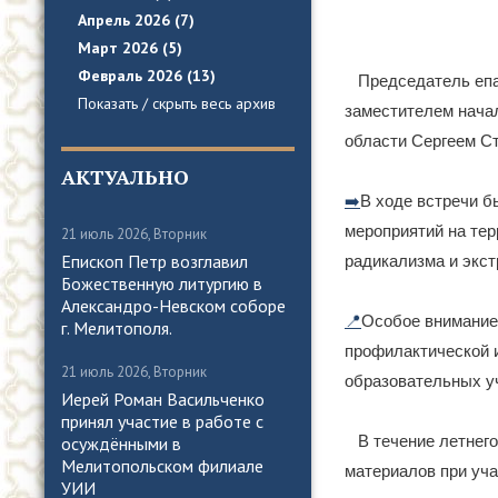
Апрель 2026 (7)
Март 2026 (5)
Февраль 2026 (13)
Председатель епа
Показать / скрыть весь архив
заместителем нача
области Сергеем С
АКТУАЛЬНО
➡️
В ходе встречи 
мероприятий на тер
21 июль 2026, Вторник
Епископ Петр возглавил
радикализма и экс
Божественную литургию в
Александро-Невском соборе
📍
Особое внимание
г. Мелитополя.
профилактической 
21 июль 2026, Вторник
образовательных у
Иерей Роман Васильченко
принял участие в работе с
В течение летнег
осуждёнными в
Мелитопольском филиале
материалов при уча
УИИ