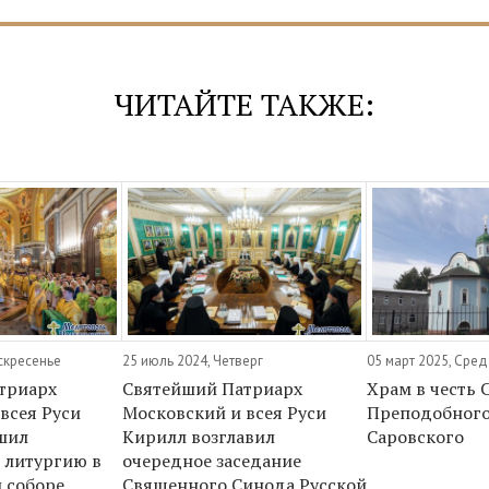
ЧИТАЙТЕ ТАКЖЕ:
оскресенье
25 июль 2024, Четверг
05 март 2025, Сре
триарх
Святейший Патриарх
Храм в честь С
всея Руси
Московский и всея Руси
Преподобног
шил
Кирилл возглавил
Саровского
 литургию в
очередное заседание
 соборе
Священного Синода Русской