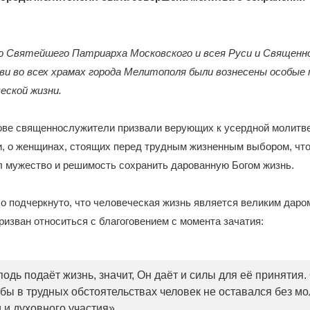
ю Святейшего Патриарха Московского и всея Руси и Священно
ви во всех храмах города Мелитополя были вознесены особые
еской жизни.
ове священнослужители призвали верующих к усердной молитве
и, о женщинах, стоящих перед трудным жизненным выбором, чт
л мужество и решимость сохранить дарованную Богом жизнь.
ло подчеркнуто, что человеческая жизнь является великим даро
ризван относиться с благоговением с момента зачатия:
одь подаёт жизнь, значит, Он даёт и силы для её принятия.
обы в трудных обстоятельствах человек не оставался без м
 и духовного участия».