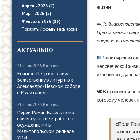
Апрель 2026 (7)
жизни
Март 2026 (5)
Февраль 2026 (13)
➡️
По благословени
Показать / скрыть весь архив
Православной Церк
сохранении человеч
АКТУАЛЬНО
🟥
В пастырском сл
21 июль 2026, Вторник
человеческой жизн
Епископ Петр возглавил
укрепил их, дарова
Божественную литургию в
Александро-Невском соборе
🕊️ В проповеди бы
г. Мелитополя.
которому человек п
21 июль 2026, Вторник
Иерей Роман Васильченко
принял участие в работе с
«Если Госп
осуждёнными в
Мелитопольском филиале
важно, чт
УИИ
поддержки