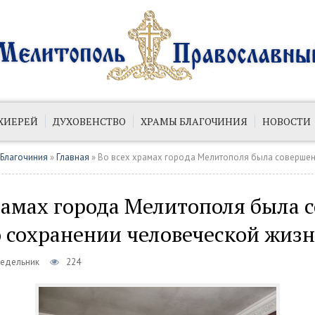
ХИЕРЕЙ
ДУХОВЕНСТВО
ХРАМЫ БЛАГОЧИНИЯ
НОВОСТИ
ИЙ
ПУБЛИКАЦИИ
 Благочиния
»
Главная
» Во всех храмах города Мелитополя была совершена молитва о сохр
рамах города Мелитополя была 
о сохранении человеческой жиз
недельник
224