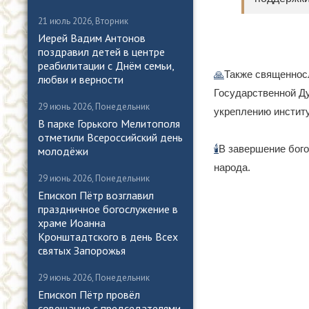
21 июль 2026, Вторник
Иерей Вадим Антонов
поздравил детей в центре
реабилитации с Днём семьи,
🙏
Также священносл
любви и верности
Государственной Д
29 июнь 2026, Понедельник
укреплению инстит
В парке Горького Мелитополя
отметили Всероссийский день
🕯️
В завершение бог
молодёжи
народа.
29 июнь 2026, Понедельник
Епископ Пётр возглавил
праздничное богослужение в
храме Иоанна
Кронштадтского в день Всех
святых Запорожья
29 июнь 2026, Понедельник
Епископ Пётр провёл
совещание с председателями