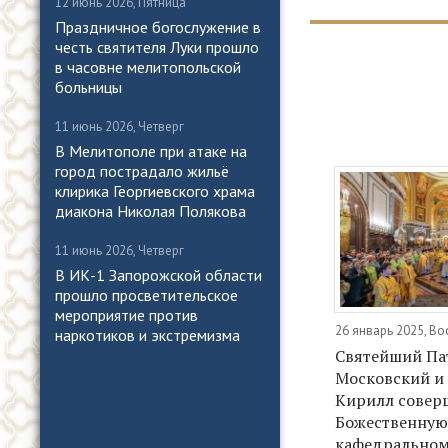
12 июнь 2026, Пятница
Праздничное богослужение в
честь святителя Луки прошло
в часовне мелитопольской
больницы
11 июнь 2026, Четверг
В Мелитополе при атаке на
город пострадало жильё
клирика Георгиевского храма
диакона Николая Полякова
11 июнь 2026, Четверг
В ИК-1 Запорожской области
прошло просветительское
мероприятие против
26 январь 2025, В
наркотиков и экстремизма
Святейший Па
Московский и 
Кирилл совер
Божественную
кафедральном