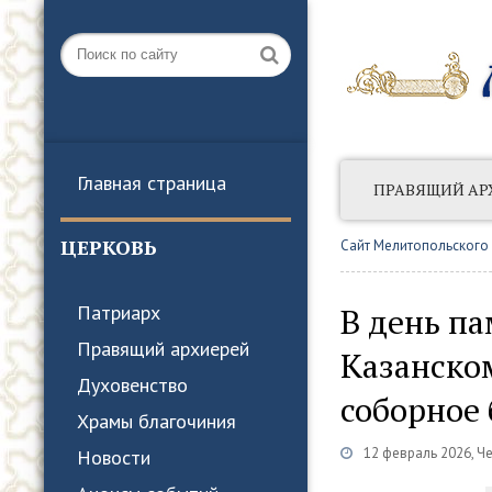
Главная страница
ПРАВЯЩИЙ АР
АНОНСЫ СОБЫТ
ЦЕРКОВЬ
Сайт Мелитопольского
В день п
Патриарх
Правящий архиерей
Казанском
Духовенство
соборное
Храмы благочиния
12 февраль 2026, Ч
Новости