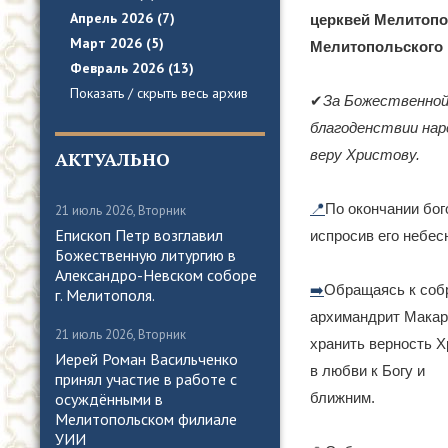
Апрель 2026 (7)
церквей Мелитопо
Март 2026 (5)
Мелитопольского 
Февраль 2026 (13)
Показать / скрыть весь архив
✔
За Божественной 
благоденствии нар
веру Христову.
АКТУАЛЬНО
📍
По окончании бо
21 июль 2026, Вторник
Епископ Петр возглавил
испросив его небес
Божественную литургию в
Александро-Невском соборе
➡️
Обращаясь к соб
г. Мелитополя.
архимандрит Макари
21 июль 2026, Вторник
хранить верность Х
Иерей Роман Васильченко
в любви к Богу и
принял участие в работе с
ближним.
осуждёнными в
Мелитопольском филиале
УИИ