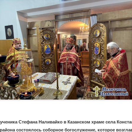
ученика Стефана Наливайко в Казанском храме села Конст
района состоялось соборное богослужение, которое возгл