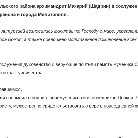
льского района архимандрит Макарий (Шадрин) в сослужен
района и города Мелитополя.
литургией возносились молитвы ко Господу о мире, укреплени
ода Божия, а также совершено молитвенное поминовение всех
гослужения духовенство и верующие почтили память мученика 
ного заступничества.
равшимся,
й напомнил о подвиге новомучеников и исповедников Церкви Р
ристу, мужественно свидетельствовать о вере в повседневной ж