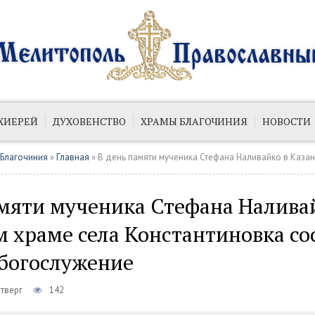
ХИЕРЕЙ
ДУХОВЕНСТВО
ХРАМЫ БЛАГОЧИНИЯ
НОВОСТИ
ИЙ
ПУБЛИКАЦИИ
 Благочиния
»
Главная
» В день памяти мученика Стефана Наливайко в Казанском храме села Константиновка 
амяти мученика Стефана Налива
 храме села Константиновка со
 богослужение
етверг
142