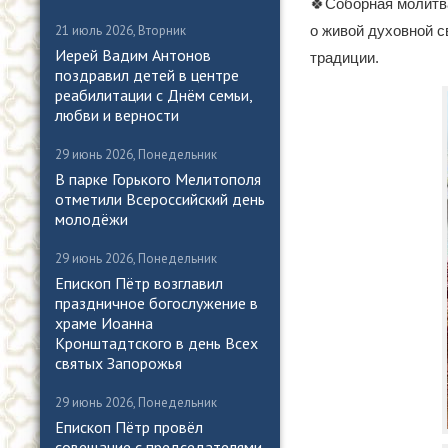
🍀Соборная молитва
о живой духовной с
21 июль 2026, Вторник
Иерей Вадим Антонов
традиции.
поздравил детей в центре
реабилитации с Днём семьи,
любви и верности
29 июнь 2026, Понедельник
В парке Горького Мелитополя
отметили Всероссийский день
молодёжи
29 июнь 2026, Понедельник
Епископ Пётр возглавил
праздничное богослужение в
храме Иоанна
Кронштадтского в день Всех
святых Запорожья
29 июнь 2026, Понедельник
Епископ Пётр провёл
совещание с председателями